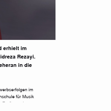
 erhielt im
midreza Rezayi.
eheran in die
werbserfolgen im
schule für Musik
. Ergänzend
nlohr und Stefan