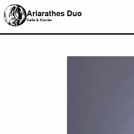
Ariarathes Duo
Cello & Klavier
Nika Afazel