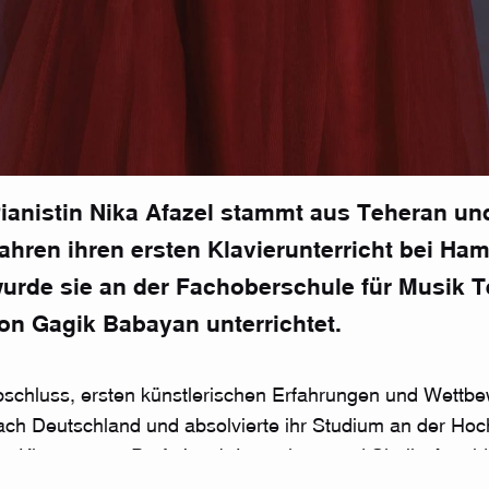
ianistin Nika Afazel stammt aus Teheran und
 Jahren ihren ersten Klavierunterricht bei Ha
rde sie an der Fachoberschule für Musik T
on Gagik Babayan unterrichtet.
schluss, ersten künstlerischen Erfahrungen und Wettbe
ach Deutschland und absolvierte ihr
Studium an der Hoch
en Klassen von
Prof. Jacob Leuschner
und
Sheila Arnold
tudium der Liedgestaltung in der Klasse von Ulrich Eise