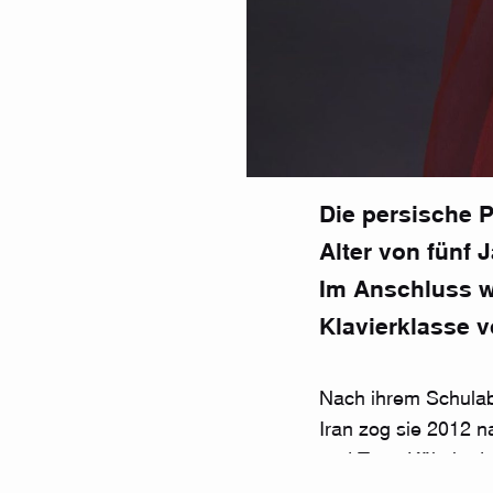
Die persische P
Alter von fünf
Im Anschluss wu
Klavierklasse v
Nach ihrem Schulab
Iran zog sie 2012 n
und Tanz Köln
in d
belegte Afazel ein
S