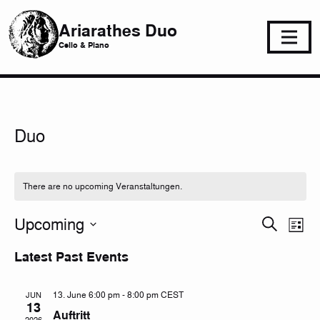
Ariarathes Duo
Cello & Piano
Duo
There are no upcoming Veranstaltungen.
Ve
Even
Upcoming
Suche
List
An
Datum
Such
Latest Past Events
wählen.
Na
und
13. June 6:00 pm
-
8:00 pm
CEST
JUN
Ansic
13
Auftritt
2026