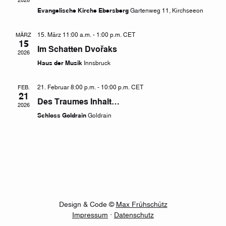
Evangelische Kirche Ebersberg
Gartenweg 11, Kirchseeon
15. März 11:00 a.m.
-
1:00 p.m.
CET
MÄRZ
15
Im Schatten Dvořaks
2026
Haus der Musik
Innsbruck
21. Februar 8:00 p.m.
-
10:00 p.m.
CET
FEB.
21
Des Traumes Inhalt…
2026
Schloss Goldrain
Goldrain
Design & Code ©
Max Frühschütz
Impressum
·
Datenschutz