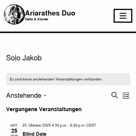
Ariarathes Duo
Cello & Klavier
Solo Jakob
Es sind keine anstehenden Veranstaltungen vorhanden.
Ve
Veran
Anstehende
Suche
Liste
An
Datum
Such
Vergangene Veranstaltungen
wählen.
Na
und
25. Oktober 2025 4:30 p.m.
-
6:30 p.m.
CEST
OKT.
Ansic
25
Blind Date
2025