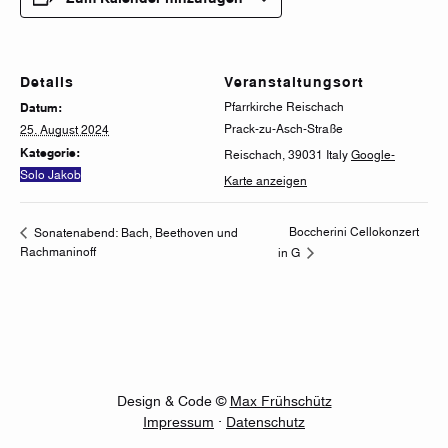
Details
Veranstaltungsort
Pfarrkirche Reischach
Datum:
Prack-zu-Asch-Straße
25. August 2024
Kategorie:
Reischach
,
39031
Italy
Google-
Solo Jakob
Karte anzeigen
Boccherini Cellokonzert
Sonatenabend: Bach, Beethoven und
Rachmaninoff
in G
Design & Code ©
Max Frühschütz
Impressum
·
Datenschutz