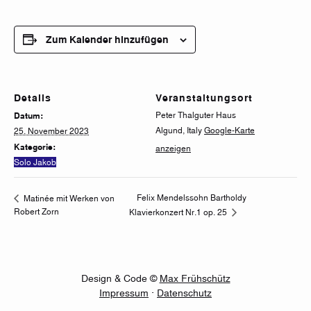
Zum Kalender hinzufügen
Details
Veranstaltungsort
Peter Thalguter Haus
Datum:
Algund
,
Italy
Google-Karte
25. November 2023
Kategorie:
anzeigen
Solo Jakob
Felix Mendelssohn Bartholdy
Matinée mit Werken von
Robert Zorn
Klavierkonzert Nr.1 op. 25
Design & Code ©
Max Frühschütz
Impressum
·
Datenschutz