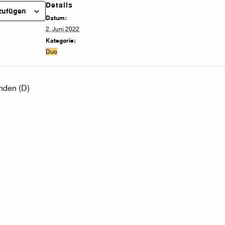
Details
zufügen
Datum:
2. Juni 2022
Kategorie:
Duo
nden (D)