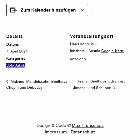
Zum Kalender hinzufügen
Details
Veranstaltungsort
Haus der Musik
Datum:
Innsbruck
,
Austria
Google-Karte
7. April 2024
Kategorie:
anzeigen
Solo Jakob
Rezital: Beethoven, Brahms,
Matinée: Mendelssohn, Beethoven,
Chopin und Debussy
Janacek und Schubert
Design & Code ©
Max Frühschütz
Impressum
·
Datenschutz