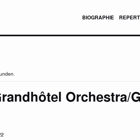
BIOGRAPHIE
REPERT
funden.
randhôtel Orchestra/
22